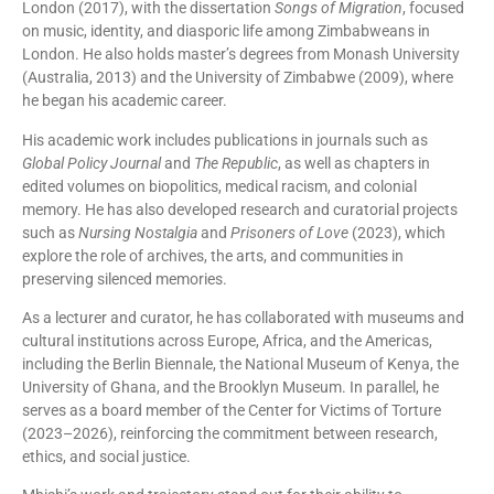
London (2017), with the dissertation
Songs of Migration
, focused
on music, identity, and diasporic life among Zimbabweans in
London. He also holds master’s degrees from Monash University
(Australia, 2013) and the University of Zimbabwe (2009), where
he began his academic career.
His academic work includes publications in journals such as
Global Policy Journal
and
The Republic
, as well as chapters in
edited volumes on biopolitics, medical racism, and colonial
memory. He has also developed research and curatorial projects
such as
Nursing Nostalgia
and
Prisoners of Love
(2023), which
explore the role of archives, the arts, and communities in
preserving silenced memories.
As a lecturer and curator, he has collaborated with museums and
cultural institutions across Europe, Africa, and the Americas,
including the Berlin Biennale, the National Museum of Kenya, the
University of Ghana, and the Brooklyn Museum. In parallel, he
serves as a board member of the Center for Victims of Torture
(2023–2026), reinforcing the commitment between research,
ethics, and social justice.