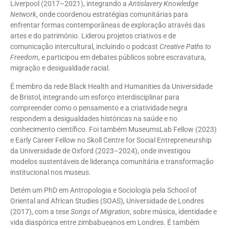
Liverpool (2017–2021), integrando a
Antislavery Knowledge
Network
, onde coordenou estratégias comunitárias para
enfrentar formas contemporâneas de exploração através das
artes e do património. Liderou projetos criativos e de
comunicação intercultural, incluindo o podcast
Creative Paths to
Freedom
, e participou em debates públicos sobre escravatura,
migração e desigualdade racial.
É membro da rede Black Health and Humanities da Universidade
de Bristol, integrando um esforço interdisciplinar para
compreender como o pensamento e a criatividade negra
respondem a desigualdades históricas na saúde e no
conhecimento científico. Foi também MuseumsLab Fellow (2023)
e Early Career Fellow no Skoll Centre for Social Entrepreneurship
da Universidade de Oxford (2023–2024), onde investigou
modelos sustentáveis de liderança comunitária e transformação
institucional nos museus.
Detém um PhD em Antropologia e Sociologia pela School of
Oriental and African Studies (SOAS), Universidade de Londres
(2017), com a tese
Songs of Migration
, sobre música, identidade e
vida diaspórica entre zimbabueanos em Londres. É também