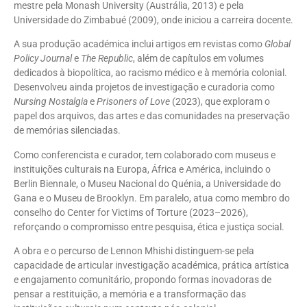
mestre pela Monash University (Austrália, 2013) e pela
Universidade do Zimbabué (2009), onde iniciou a carreira docente.
A sua produção académica inclui artigos em revistas como
Global
Policy Journal
e
The Republic
, além de capítulos em volumes
dedicados à biopolítica, ao racismo médico e à memória colonial.
Desenvolveu ainda projetos de investigação e curadoria como
Nursing Nostalgia
e
Prisoners of Love
(2023), que exploram o
papel dos arquivos, das artes e das comunidades na preservação
de memórias silenciadas.
Como conferencista e curador, tem colaborado com museus e
instituições culturais na Europa, África e América, incluindo o
Berlin Biennale, o Museu Nacional do Quénia, a Universidade do
Gana e o Museu de Brooklyn. Em paralelo, atua como membro do
conselho do Center for Victims of Torture (2023–2026),
reforçando o compromisso entre pesquisa, ética e justiça social.
A obra e o percurso de Lennon Mhishi distinguem-se pela
capacidade de articular investigação académica, prática artística
e engajamento comunitário, propondo formas inovadoras de
pensar a restituição, a memória e a transformação das