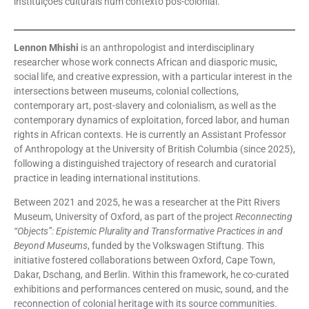
instituições culturais num contexto pós-colonial.
Lennon Mhishi
is an anthropologist and interdisciplinary
researcher whose work connects African and diasporic music,
social life, and creative expression, with a particular interest in the
intersections between museums, colonial collections,
contemporary art, post-slavery and colonialism, as well as the
contemporary dynamics of exploitation, forced labor, and human
rights in African contexts. He is currently an Assistant Professor
of Anthropology at the University of British Columbia (since 2025),
following a distinguished trajectory of research and curatorial
practice in leading international institutions.
Between 2021 and 2025, he was a researcher at the Pitt Rivers
Museum, University of Oxford, as part of the project
Reconnecting
“Objects”: Epistemic Plurality and Transformative Practices in and
Beyond Museums
, funded by the Volkswagen Stiftung. This
initiative fostered collaborations between Oxford, Cape Town,
Dakar, Dschang, and Berlin. Within this framework, he co-curated
exhibitions and performances centered on music, sound, and the
reconnection of colonial heritage with its source communities.