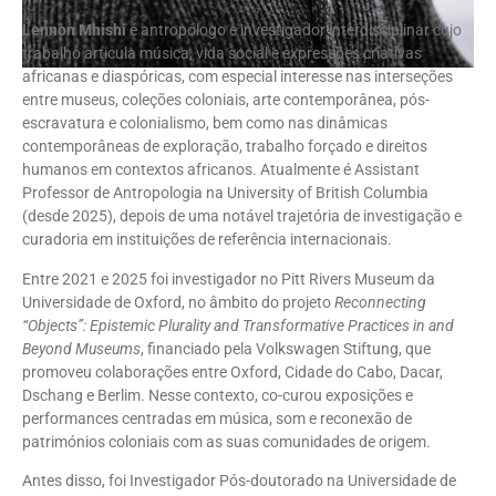
Lennon Mhishi
é antropólogo e investigador interdisciplinar cujo
trabalho articula música, vida social e expressões criativas
africanas e diaspóricas, com especial interesse nas interseções
entre museus, coleções coloniais, arte contemporânea, pós-
escravatura e colonialismo, bem como nas dinâmicas
contemporâneas de exploração, trabalho forçado e direitos
humanos em contextos africanos. Atualmente é Assistant
Professor de Antropologia na University of British Columbia
(desde 2025), depois de uma notável trajetória de investigação e
curadoria em instituições de referência internacionais.
Entre 2021 e 2025 foi investigador no Pitt Rivers Museum da
Universidade de Oxford, no âmbito do projeto
Reconnecting
“Objects”: Epistemic Plurality and Transformative Practices in and
Beyond Museums
, financiado pela Volkswagen Stiftung, que
promoveu colaborações entre Oxford, Cidade do Cabo, Dacar,
Dschang e Berlim. Nesse contexto, co-curou exposições e
performances centradas em música, som e reconexão de
patrimónios coloniais com as suas comunidades de origem.
Antes disso, foi Investigador Pós-doutorado na Universidade de