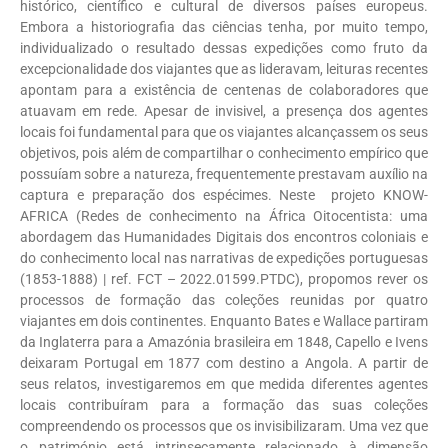
histórico, científico e cultural de diversos países europeus.
Embora a historiografia das ciências tenha, por muito tempo,
individualizado o resultado dessas expedições como fruto da
excepcionalidade dos viajantes que as lideravam, leituras recentes
apontam para a existência de centenas de colaboradores que
atuavam em rede. Apesar de invisivel, a presença dos agentes
locais foi fundamental para que os viajantes alcançassem os seus
objetivos, pois além de compartilhar o conhecimento empírico que
possuíam sobre a natureza, frequentemente prestavam auxílio na
captura e preparação dos espécimes. Neste projeto KNOW-
AFRICA (Redes de conhecimento na África Oitocentista: uma
abordagem das Humanidades Digitais dos encontros coloniais e
do conhecimento local nas narrativas de expedições portuguesas
(1853-1888) | ref. FCT – 2022.01599.PTDC), propomos rever os
processos de formação das coleções reunidas por quatro
viajantes em dois continentes. Enquanto Bates e Wallace partiram
da Inglaterra para a Amazónia brasileira em 1848, Capello e Ivens
deixaram Portugal em 1877 com destino a Angola. A partir de
seus relatos, investigaremos em que medida diferentes agentes
locais contribuíram para a formação das suas coleções
compreendendo os processos que os invisibilizaram. Uma vez que
o património está intrinsecamente relacionado à dimensão