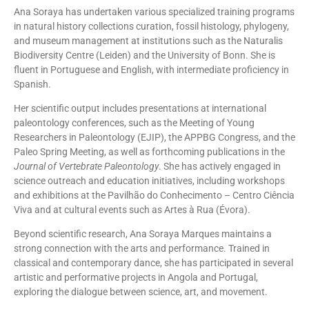
Ana Soraya has undertaken various specialized training programs
in natural history collections curation, fossil histology, phylogeny,
and museum management at institutions such as the Naturalis
Biodiversity Centre (Leiden) and the University of Bonn. She is
fluent in Portuguese and English, with intermediate proficiency in
Spanish.
Her scientific output includes presentations at international
paleontology conferences, such as the Meeting of Young
Researchers in Paleontology (EJIP), the APPBG Congress, and the
Paleo Spring Meeting, as well as forthcoming publications in the
Journal of Vertebrate Paleontology
. She has actively engaged in
science outreach and education initiatives, including workshops
and exhibitions at the Pavilhão do Conhecimento – Centro Ciência
Viva and at cultural events such as Artes à Rua (Évora).
Beyond scientific research, Ana Soraya Marques maintains a
strong connection with the arts and performance. Trained in
classical and contemporary dance, she has participated in several
artistic and performative projects in Angola and Portugal,
exploring the dialogue between science, art, and movement.