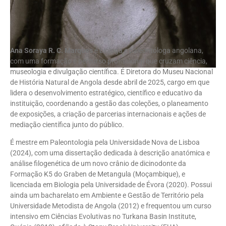
Ana Soraya R. C. Marques
é bióloga e paleontóloga angolana,
com uma formação e percurso profissional que cruzam ciência,
museologia e divulgação científica. É Diretora do Museu Nacional
de História Natural de Angola desde abril de 2025, cargo em que
lidera o desenvolvimento estratégico, científico e educativo da
instituição, coordenando a gestão das coleções, o planeamento
de exposições, a criação de parcerias internacionais e ações de
mediação científica junto do público.
É mestre em Paleontologia pela Universidade Nova de Lisboa
(2024), com uma dissertação dedicada à descrição anatómica e
análise filogenética de um novo crânio de dicinodonte da
Formação K5 do Graben de Metangula (Moçambique), e
licenciada em Biologia pela Universidade de Évora (2020). Possui
ainda um bacharelato em Ambiente e Gestão de Território pela
Universidade Metodista de Angola (2012) e frequentou um curso
intensivo em Ciências Evolutivas no Turkana Basin Institute,