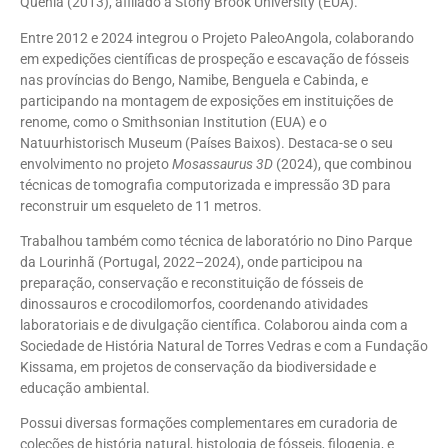
Quénia (2013), afiliado à Stony Brook University (EUA).
Entre 2012 e 2024 integrou o Projeto PaleoAngola, colaborando
em expedições científicas de prospeção e escavação de fósseis
nas províncias do Bengo, Namibe, Benguela e Cabinda, e
participando na montagem de exposições em instituições de
renome, como o Smithsonian Institution (EUA) e o
Natuurhistorisch Museum (Países Baixos). Destaca-se o seu
envolvimento no projeto
Mosassaurus 3D
(2024), que combinou
técnicas de tomografia computorizada e impressão 3D para
reconstruir um esqueleto de 11 metros.
Trabalhou também como técnica de laboratório no Dino Parque
da Lourinhã (Portugal, 2022–2024), onde participou na
preparação, conservação e reconstituição de fósseis de
dinossauros e crocodilomorfos, coordenando atividades
laboratoriais e de divulgação científica. Colaborou ainda com a
Sociedade de História Natural de Torres Vedras e com a Fundação
Kissama, em projetos de conservação da biodiversidade e
educação ambiental.
Possui diversas formações complementares em curadoria de
coleções de história natural, histologia de fósseis, filogenia, e