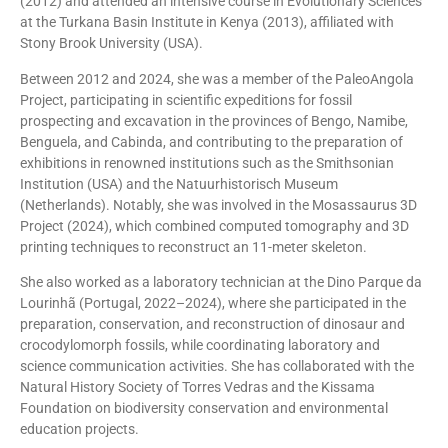
(2012) and attended an intensive course in Evolutionary Sciences
at the Turkana Basin Institute in Kenya (2013), affiliated with
Stony Brook University (USA).
Between 2012 and 2024, she was a member of the PaleoAngola
Project, participating in scientific expeditions for fossil
prospecting and excavation in the provinces of Bengo, Namibe,
Benguela, and Cabinda, and contributing to the preparation of
exhibitions in renowned institutions such as the Smithsonian
Institution (USA) and the Natuurhistorisch Museum
(Netherlands). Notably, she was involved in the Mosassaurus 3D
Project (2024), which combined computed tomography and 3D
printing techniques to reconstruct an 11-meter skeleton.
She also worked as a laboratory technician at the Dino Parque da
Lourinhã (Portugal, 2022–2024), where she participated in the
preparation, conservation, and reconstruction of dinosaur and
crocodylomorph fossils, while coordinating laboratory and
science communication activities. She has collaborated with the
Natural History Society of Torres Vedras and the Kissama
Foundation on biodiversity conservation and environmental
education projects.